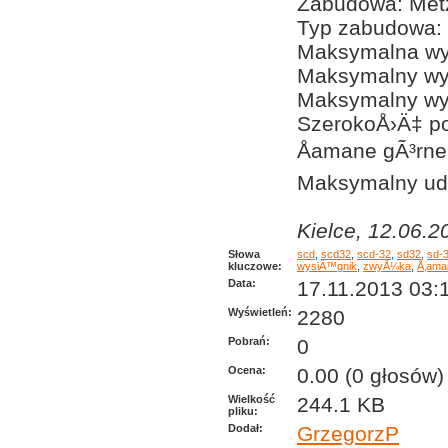
Zabudowa: Met
Typ zabudowa:
Maksymalna wy
Maksymalny wy
Maksymalny wy
SzerokoÅ›Ä‡ p
Åamane gÃ³rne
Maksymalny udÅ
Kielce, 12.06.2
Słowa
scd
,
scd32
,
scd-32
,
sd32
,
sd-
kluczowe:
wysiÄ™gnik
,
zwyÅ¼ka
,
Å‚ama
Data:
17.11.2013 03:
Wyświetleń:
2280
Pobrań:
0
Ocena:
0.00 (0 głosów)
Wielkość
244.1 KB
pliku:
Dodał:
GrzegorzP