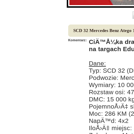
SCD 32 Mercedes Benz Atego 
Komentarz:
CiÄ™Å¼ka drab
na targach Edu
Dane:
Typ: SCD 32 (D
Podwozie: Mer
Wymiary: 10 0
Rozstaw osi: 
DMC: 15 000 k
PojemnoÅ›Ä‡ s
Moc: 286 KM (
NapÄ™d: 4x2
IloÅ›Ä‡ miejsc: