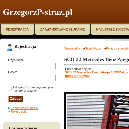
GrzegorzP-straz.pl
REJESTRACJA
ZAAWANSOWANE SZUKANIE
NAJLEPSZE ZDJĘCIA
Rejestracja
Strona główna
/
Straż Pożarna
/
Pojazdy specjal
SCD 32 Mercedes Benz Atego
Użytkownik:
Poprzednie zdjęcie:
Hasło:
SCD 32 Mercedes Benz Atego 1529/Metz -
demonstracyjny
Zalogować automatycznie przy
następnej wizycie?
»
Zapomniałem hasła
»
Rejestracja
Losowe zdjęcie